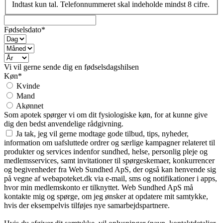
Indtast kun tal. Telefonnummeret skal indeholde mindst 8 cifre.
Fødselsdato*
Vi vil gerne sende dig en fødselsdagshilsen
Køn*
Kvinde
Mand
Akønnet
Som apotek spørger vi om dit fysiologiske køn, for at kunne give
dig den bedst anvendelige rådgivning.
Ja tak, jeg vil gerne modtage gode tilbud, tips, nyheder,
information om uafsluttede ordrer og særlige kampagner relateret til
produkter og services indenfor sundhed, helse, personlig pleje og
medlemsservices, samt invitationer til spørgeskemaer, konkurrencer
og begivenheder fra Web Sundhed ApS, der også kan henvende sig
på vegne af webapoteket.dk via e-mail, sms og notifikationer i apps,
hvor min medlemskonto er tilknyttet. Web Sundhed ApS må
kontakte mig og spørge, om jeg ønsker at opdatere mit samtykke,
hvis der eksempelvis tilføjes nye samarbejdspartnere.