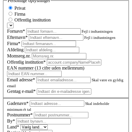
Personlige oplysninger
Privat
Firma
Offentlig institution
Fornavn*
Fejl i indtastningen
Efternavn*
Fejl i indtastningen
Firma*
Afdeling
Momsreg.nr.
Offentlig institution*
EAN nummer (13 cifre uden mellemrum)
Email adresse*
Skal være en gyldig
email
Gentag e-mail*
Gadenavn*
Skal indeholde
minimum ét tal
Postnummer
*
By*
Land*