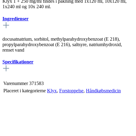
Klyx 1 + 250 mg/ml findes i pakning med 1x120 ml, 10x120 ml,
1x240 ml og 10x 240 ml.
Ingredienser
docusatnatrium, sorbitol, methylparahydroxybenzoat (E 218),
propylparahydroxybenzoat (E 216), saltsyre, natriumhydroxid,
renset vand
Specifikationer
Varenummer
371583
Placeret i kategorierne
Klyx
,
Forstoppelse
,
Håndkøbsmedicin