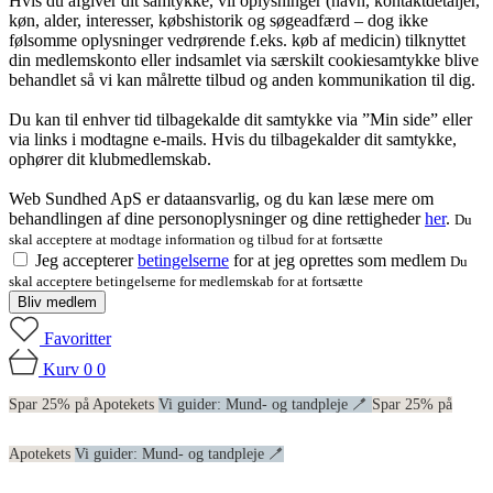
Hvis du afgiver dit samtykke, vil oplysninger (navn, kontaktdetaljer,
køn, alder, interesser, købshistorik og søgeadfærd – dog ikke
følsomme oplysninger vedrørende f.eks. køb af medicin) tilknyttet
din medlemskonto eller indsamlet via særskilt cookiesamtykke blive
behandlet så vi kan målrette tilbud og anden kommunikation til dig.
Du kan til enhver tid tilbagekalde dit samtykke via ”Min side” eller
via links i modtagne e-mails. Hvis du tilbagekalder dit samtykke,
ophører dit klubmedlemskab.
Web Sundhed ApS er dataansvarlig, og du kan læse mere om
behandlingen af dine personoplysninger og dine rettigheder
her
.
Du
skal acceptere at modtage information og tilbud for at fortsætte
Jeg accepterer
betingelserne
for at jeg oprettes som medlem
Du
skal acceptere betingelserne for medlemskab for at fortsætte
Bliv medlem
Favoritter
Kurv
0
0
Spar 25% på Apotekets
Vi guider: Mund- og tandpleje 🪥
Spar 25% på
Apotekets
Vi guider: Mund- og tandpleje 🪥