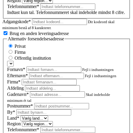
Region
Telefonnummer*
Indtast kun tal. Telefonnummeret skal indeholde mindst 8 cifre.
Adgangskode*
Dit kodeord skal
minimum bestå af 8 karakterer.
Brug en anden leveringsadresse
Alternativ forsendelsesadresse
Privat
Firma
Offentlig institution
Fornavn*
Fejl i indtastningen
Efternavn*
Fejl i indtastningen
Firma*
Afdeling
Gadenavn*
Skal indeholde
minimum ét tal
Postnummer
*
By*
Land*
Region
Telefonnummer*