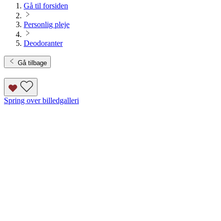
Gå til forsiden
Personlig pleje
Deodoranter
Gå tilbage
Spring over billedgalleri