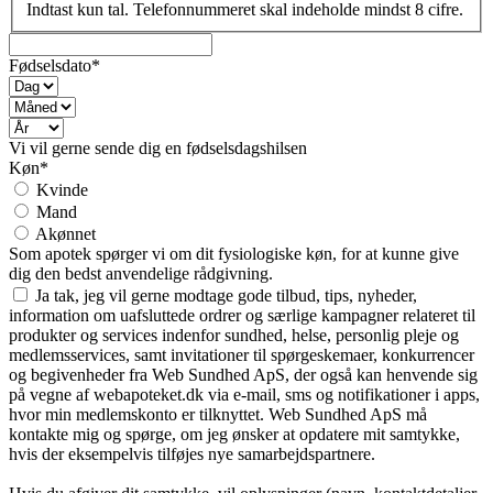
Indtast kun tal. Telefonnummeret skal indeholde mindst 8 cifre.
Fødselsdato*
Vi vil gerne sende dig en fødselsdagshilsen
Køn*
Kvinde
Mand
Akønnet
Som apotek spørger vi om dit fysiologiske køn, for at kunne give
dig den bedst anvendelige rådgivning.
Ja tak, jeg vil gerne modtage gode tilbud, tips, nyheder,
information om uafsluttede ordrer og særlige kampagner relateret til
produkter og services indenfor sundhed, helse, personlig pleje og
medlemsservices, samt invitationer til spørgeskemaer, konkurrencer
og begivenheder fra Web Sundhed ApS, der også kan henvende sig
på vegne af webapoteket.dk via e-mail, sms og notifikationer i apps,
hvor min medlemskonto er tilknyttet. Web Sundhed ApS må
kontakte mig og spørge, om jeg ønsker at opdatere mit samtykke,
hvis der eksempelvis tilføjes nye samarbejdspartnere.