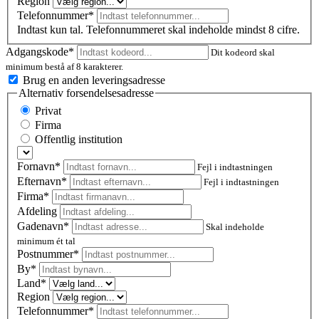
Region
Telefonnummer*
Indtast kun tal. Telefonnummeret skal indeholde mindst 8 cifre.
Adgangskode*
Dit kodeord skal
minimum bestå af 8 karakterer.
Brug en anden leveringsadresse
Alternativ forsendelsesadresse
Privat
Firma
Offentlig institution
Fornavn*
Fejl i indtastningen
Efternavn*
Fejl i indtastningen
Firma*
Afdeling
Gadenavn*
Skal indeholde
minimum ét tal
Postnummer
*
By*
Land*
Region
Telefonnummer*