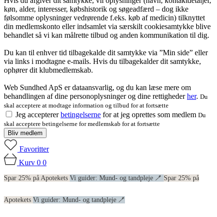
Hvis du afgiver dit samtykke, vil oplysninger (navn, kontaktdetaljer,
køn, alder, interesser, købshistorik og søgeadfærd – dog ikke
følsomme oplysninger vedrørende f.eks. køb af medicin) tilknyttet
din medlemskonto eller indsamlet via særskilt cookiesamtykke blive
behandlet så vi kan målrette tilbud og anden kommunikation til dig.
Du kan til enhver tid tilbagekalde dit samtykke via ”Min side” eller
via links i modtagne e-mails. Hvis du tilbagekalder dit samtykke,
ophører dit klubmedlemskab.
Web Sundhed ApS er dataansvarlig, og du kan læse mere om
behandlingen af dine personoplysninger og dine rettigheder
her
.
Du
skal acceptere at modtage information og tilbud for at fortsætte
Jeg accepterer
betingelserne
for at jeg oprettes som medlem
Du
skal acceptere betingelserne for medlemskab for at fortsætte
Bliv medlem
Favoritter
Kurv
0
0
Spar 25% på Apotekets
Vi guider: Mund- og tandpleje 🪥
Spar 25% på
Apotekets
Vi guider: Mund- og tandpleje 🪥