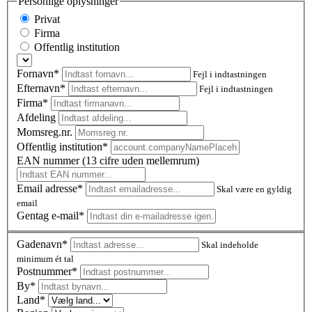
Personlige oplysninger
Privat
Firma
Offentlig institution
Fornavn*
Fejl i indtastningen
Efternavn*
Fejl i indtastningen
Firma*
Afdeling
Momsreg.nr.
Offentlig institution*
EAN nummer (13 cifre uden mellemrum)
Email adresse*
Skal være en gyldig
email
Gentag e-mail*
Gadenavn*
Skal indeholde
minimum ét tal
Postnummer
*
By*
Land*