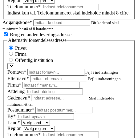
Region
Telefonnummer*
Indtast kun tal. Telefonnummeret skal indeholde mindst 8 cifre.
Adgangskode*
Dit kodeord skal
minimum bestå af 8 karakterer.
Brug en anden leveringsadresse
Alternativ forsendelsesadresse
Privat
Firma
Offentlig institution
Fornavn*
Fejl i indtastningen
Efternavn*
Fejl i indtastningen
Firma*
Afdeling
Gadenavn*
Skal indeholde
minimum ét tal
Postnummer
*
By*
Land*
Region
Telefonnummer*