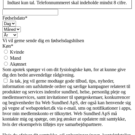
Indtast kun tal. Telefonnummeret skal indeholde mindst 8 cifre.
Fødselsdato*
Vi vil gerne sende dig en fødselsdagshilsen
Køn*
Kvinde
Mand
Akønnet
Som apotek spørger vi om dit fysiologiske køn, for at kunne give
dig den bedst anvendelige rådgivning.
Ja tak, jeg vil gerne modtage gode tilbud, tips, nyheder,
information om uafsluttede ordrer og særlige kampagner relateret til
produkter og services indenfor sundhed, helse, personlig pleje og
medlemsservices, samt invitationer til spørgeskemaer, konkurrencer
og begivenheder fra Web Sundhed ApS, der også kan henvende sig
på vegne af webapoteket.dk via e-mail, sms og notifikationer i apps,
hvor min medlemskonto er tilknyttet. Web Sundhed ApS må
kontakte mig og spørge, om jeg ønsker at opdatere mit samtykke,
hvis der eksempelvis tilføjes nye samarbejdspartnere.