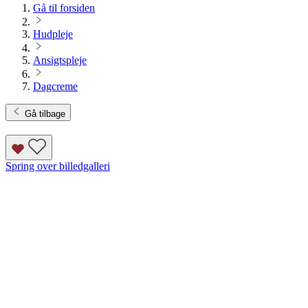
Gå til forsiden
Hudpleje
Ansigtspleje
Dagcreme
Gå tilbage
Spring over billedgalleri