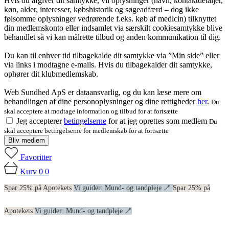
Hvis du afgiver dit samtykke, vil oplysninger (navn, kontaktdetaljer,
køn, alder, interesser, købshistorik og søgeadfærd – dog ikke
følsomme oplysninger vedrørende f.eks. køb af medicin) tilknyttet
din medlemskonto eller indsamlet via særskilt cookiesamtykke blive
behandlet så vi kan målrette tilbud og anden kommunikation til dig.
Du kan til enhver tid tilbagekalde dit samtykke via ”Min side” eller
via links i modtagne e-mails. Hvis du tilbagekalder dit samtykke,
ophører dit klubmedlemskab.
Web Sundhed ApS er dataansvarlig, og du kan læse mere om
behandlingen af dine personoplysninger og dine rettigheder
her
.
Du
skal acceptere at modtage information og tilbud for at fortsætte
Jeg accepterer
betingelserne
for at jeg oprettes som medlem
Du
skal acceptere betingelserne for medlemskab for at fortsætte
Bliv medlem
Favoritter
Kurv
0
0
Spar 25% på Apotekets
Vi guider: Mund- og tandpleje 🪥
Spar 25% på
Apotekets
Vi guider: Mund- og tandpleje 🪥