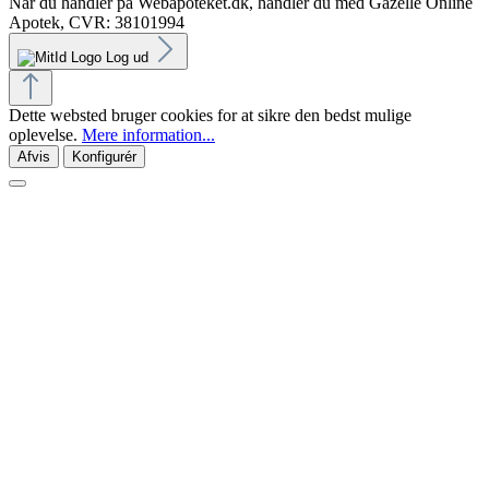
Når du handler på Webapoteket.dk, handler du med Gazelle Online
Apotek, CVR: 38101994
Log ud
Dette websted bruger cookies for at sikre den bedst mulige
oplevelse.
Mere information...
Afvis
Konfigurér