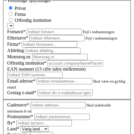
Personlige oplysninger
Privat
Firma
Offentlig institution
Fornavn*
Fejl i indtastningen
Efternavn*
Fejl i indtastningen
Firma*
Afdeling
Momsreg.nr.
Offentlig institution*
EAN nummer (13 cifre uden mellemrum)
Email adresse*
Skal være en gyldig
email
Gentag e-mail*
Gadenavn*
Skal indeholde
minimum ét tal
Postnummer
*
By*
Land*