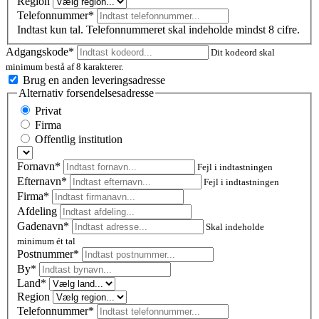
Region
Telefonnummer*
Indtast kun tal. Telefonnummeret skal indeholde mindst 8 cifre.
Adgangskode*
Dit kodeord skal
minimum bestå af 8 karakterer.
Brug en anden leveringsadresse
Alternativ forsendelsesadresse
Privat
Firma
Offentlig institution
Fornavn*
Fejl i indtastningen
Efternavn*
Fejl i indtastningen
Firma*
Afdeling
Gadenavn*
Skal indeholde
minimum ét tal
Postnummer
*
By*
Land*
Region
Telefonnummer*