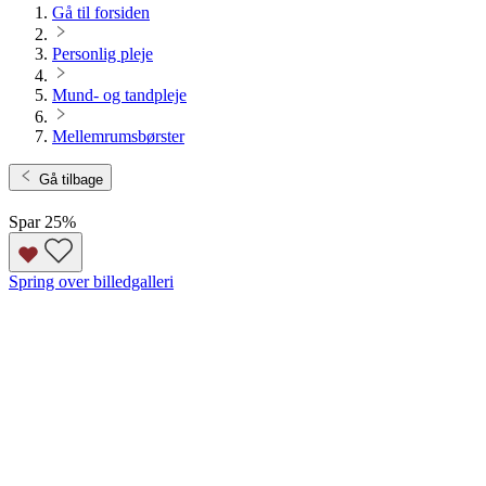
Gå til forsiden
Personlig pleje
Mund- og tandpleje
Mellemrumsbørster
Gå tilbage
Spar 25
%
Spring over billedgalleri