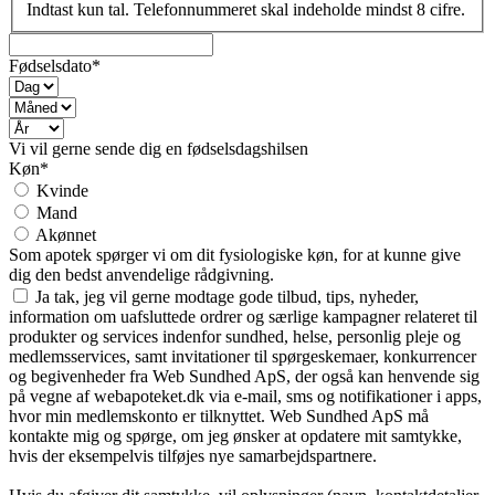
Indtast kun tal. Telefonnummeret skal indeholde mindst 8 cifre.
Fødselsdato*
Vi vil gerne sende dig en fødselsdagshilsen
Køn*
Kvinde
Mand
Akønnet
Som apotek spørger vi om dit fysiologiske køn, for at kunne give
dig den bedst anvendelige rådgivning.
Ja tak, jeg vil gerne modtage gode tilbud, tips, nyheder,
information om uafsluttede ordrer og særlige kampagner relateret til
produkter og services indenfor sundhed, helse, personlig pleje og
medlemsservices, samt invitationer til spørgeskemaer, konkurrencer
og begivenheder fra Web Sundhed ApS, der også kan henvende sig
på vegne af webapoteket.dk via e-mail, sms og notifikationer i apps,
hvor min medlemskonto er tilknyttet. Web Sundhed ApS må
kontakte mig og spørge, om jeg ønsker at opdatere mit samtykke,
hvis der eksempelvis tilføjes nye samarbejdspartnere.