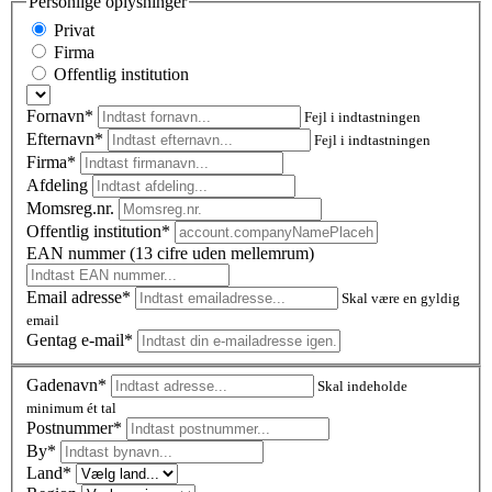
Personlige oplysninger
Privat
Firma
Offentlig institution
Fornavn*
Fejl i indtastningen
Efternavn*
Fejl i indtastningen
Firma*
Afdeling
Momsreg.nr.
Offentlig institution*
EAN nummer (13 cifre uden mellemrum)
Email adresse*
Skal være en gyldig
email
Gentag e-mail*
Gadenavn*
Skal indeholde
minimum ét tal
Postnummer
*
By*
Land*