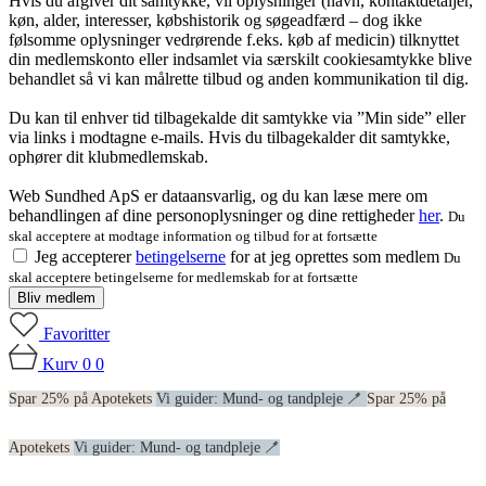
Hvis du afgiver dit samtykke, vil oplysninger (navn, kontaktdetaljer,
køn, alder, interesser, købshistorik og søgeadfærd – dog ikke
følsomme oplysninger vedrørende f.eks. køb af medicin) tilknyttet
din medlemskonto eller indsamlet via særskilt cookiesamtykke blive
behandlet så vi kan målrette tilbud og anden kommunikation til dig.
Du kan til enhver tid tilbagekalde dit samtykke via ”Min side” eller
via links i modtagne e-mails. Hvis du tilbagekalder dit samtykke,
ophører dit klubmedlemskab.
Web Sundhed ApS er dataansvarlig, og du kan læse mere om
behandlingen af dine personoplysninger og dine rettigheder
her
.
Du
skal acceptere at modtage information og tilbud for at fortsætte
Jeg accepterer
betingelserne
for at jeg oprettes som medlem
Du
skal acceptere betingelserne for medlemskab for at fortsætte
Bliv medlem
Favoritter
Kurv
0
0
Spar 25% på Apotekets
Vi guider: Mund- og tandpleje 🪥
Spar 25% på
Apotekets
Vi guider: Mund- og tandpleje 🪥