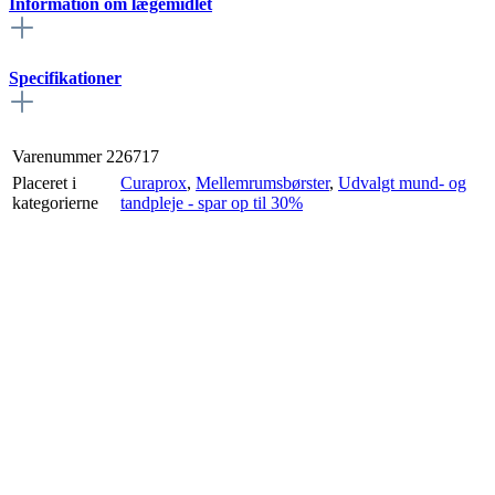
Information om lægemidlet
Specifikationer
Varenummer
226717
Placeret i
Curaprox
,
Mellemrumsbørster
,
Udvalgt mund- og
kategorierne
tandpleje - spar op til 30%