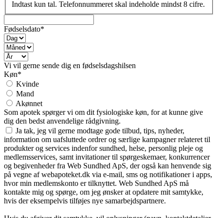
Indtast kun tal. Telefonnummeret skal indeholde mindst 8 cifre.
Fødselsdato*
Vi vil gerne sende dig en fødselsdagshilsen
Køn*
Kvinde
Mand
Akønnet
Som apotek spørger vi om dit fysiologiske køn, for at kunne give
dig den bedst anvendelige rådgivning.
Ja tak, jeg vil gerne modtage gode tilbud, tips, nyheder,
information om uafsluttede ordrer og særlige kampagner relateret til
produkter og services indenfor sundhed, helse, personlig pleje og
medlemsservices, samt invitationer til spørgeskemaer, konkurrencer
og begivenheder fra Web Sundhed ApS, der også kan henvende sig
på vegne af webapoteket.dk via e-mail, sms og notifikationer i apps,
hvor min medlemskonto er tilknyttet. Web Sundhed ApS må
kontakte mig og spørge, om jeg ønsker at opdatere mit samtykke,
hvis der eksempelvis tilføjes nye samarbejdspartnere.