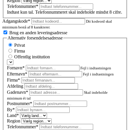
Region
Telefonnummer*
Indtast kun tal. Telefonnummeret skal indeholde mindst 8 cifre.
Adgangskode*
Dit kodeord skal
minimum bestå af 8 karakterer.
Brug en anden leveringsadresse
Alternativ forsendelsesadresse
Privat
Firma
Offentlig institution
Fornavn*
Fejl i indtastningen
Efternavn*
Fejl i indtastningen
Firma*
Afdeling
Gadenavn*
Skal indeholde
minimum ét tal
Postnummer
*
By*
Land*
Region
Telefonnummer*