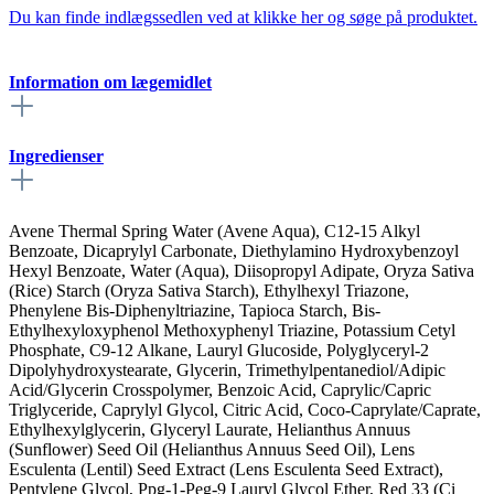
Du kan finde indlægssedlen ved at klikke her og søge på produktet.
Information om lægemidlet
Ingredienser
Avene Thermal Spring Water (Avene Aqua), C12-15 Alkyl
Benzoate, Dicaprylyl Carbonate, Diethylamino Hydroxybenzoyl
Hexyl Benzoate, Water (Aqua), Diisopropyl Adipate, Oryza Sativa
(Rice) Starch (Oryza Sativa Starch), Ethylhexyl Triazone,
Phenylene Bis-Diphenyltriazine, Tapioca Starch, Bis-
Ethylhexyloxyphenol Methoxyphenyl Triazine, Potassium Cetyl
Phosphate, C9-12 Alkane, Lauryl Glucoside, Polyglyceryl-2
Dipolyhydroxystearate, Glycerin, Trimethylpentanediol/Adipic
Acid/Glycerin Crosspolymer, Benzoic Acid, Caprylic/Capric
Triglyceride, Caprylyl Glycol, Citric Acid, Coco-Caprylate/Caprate,
Ethylhexylglycerin, Glyceryl Laurate, Helianthus Annuus
(Sunflower) Seed Oil (Helianthus Annuus Seed Oil), Lens
Esculenta (Lentil) Seed Extract (Lens Esculenta Seed Extract),
Pentylene Glycol, Ppg-1-Peg-9 Lauryl Glycol Ether, Red 33 (Ci