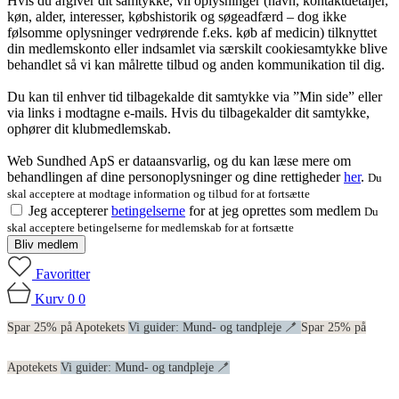
Hvis du afgiver dit samtykke, vil oplysninger (navn, kontaktdetaljer,
køn, alder, interesser, købshistorik og søgeadfærd – dog ikke
følsomme oplysninger vedrørende f.eks. køb af medicin) tilknyttet
din medlemskonto eller indsamlet via særskilt cookiesamtykke blive
behandlet så vi kan målrette tilbud og anden kommunikation til dig.
Du kan til enhver tid tilbagekalde dit samtykke via ”Min side” eller
via links i modtagne e-mails. Hvis du tilbagekalder dit samtykke,
ophører dit klubmedlemskab.
Web Sundhed ApS er dataansvarlig, og du kan læse mere om
behandlingen af dine personoplysninger og dine rettigheder
her
.
Du
skal acceptere at modtage information og tilbud for at fortsætte
Jeg accepterer
betingelserne
for at jeg oprettes som medlem
Du
skal acceptere betingelserne for medlemskab for at fortsætte
Bliv medlem
Favoritter
Kurv
0
0
Spar 25% på Apotekets
Vi guider: Mund- og tandpleje 🪥
Spar 25% på
Apotekets
Vi guider: Mund- og tandpleje 🪥