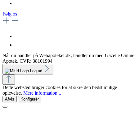
Følg os
Når du handler på Webapoteket.dk, handler du med Gazelle Online
Apotek, CVR: 38101994
Log ud
Dette websted bruger cookies for at sikre den bedst mulige
oplevelse.
Mere information...
Afvis
Konfigurér