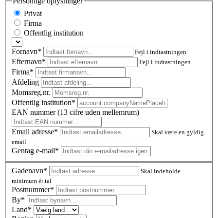
Personlige oplysninger
Privat
Firma
Offentlig institution
Fornavn*
Fejl i indtastningen
Efternavn*
Fejl i indtastningen
Firma*
Afdeling
Momsreg.nr.
Offentlig institution*
EAN nummer (13 cifre uden mellemrum)
Email adresse*
Skal være en gyldig
email
Gentag e-mail*
Gadenavn*
Skal indeholde
minimum ét tal
Postnummer
*
By*
Land*