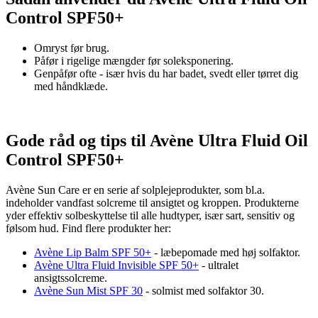
Control SPF50+
Omryst før brug.
Påfør i rigelige mængder før soleksponering.
Genpåfør ofte - især hvis du har badet, svedt eller tørret dig
med håndklæde.
Gode råd og tips til Avène Ultra Fluid Oil
Control SPF50+
Avène Sun Care er en serie af solplejeprodukter, som bl.a.
indeholder vandfast solcreme til ansigtet og kroppen. Produkterne
yder effektiv solbeskyttelse til alle hudtyper, især sart, sensitiv og
følsom hud. Find flere produkter her:
Avène Lip Balm SPF 50+
- læbepomade med høj solfaktor.
Avène Ultra Fluid Invisible SPF 50+
- ultralet
ansigtssolcreme.
Avène Sun Mist SPF 30
- solmist med solfaktor 30.