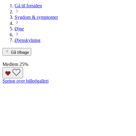
Gå til forsiden
Sygdom & symptomer
Øjne
Øjenskylning
Gå tilbage
Medlem 25
%
Spring over billedgalleri