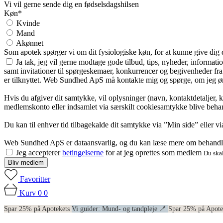
Vi vil gerne sende dig en fødselsdagshilsen
Køn*
Kvinde
Mand
Akønnet
Som apotek spørger vi om dit fysiologiske køn, for at kunne give dig
Ja tak, jeg vil gerne modtage gode tilbud, tips, nyheder, informat
samt invitationer til spørgeskemaer, konkurrencer og begivenheder f
er tilknyttet. Web Sundhed ApS må kontakte mig og spørge, om jeg øns
Hvis du afgiver dit samtykke, vil oplysninger (navn, kontaktdetaljer, 
medlemskonto eller indsamlet via særskilt cookiesamtykke blive behan
Du kan til enhver tid tilbagekalde dit samtykke via ”Min side” eller 
Web Sundhed ApS er dataansvarlig, og du kan læse mere om behandli
Jeg accepterer
betingelserne
for at jeg oprettes som medlem
Du skal
Bliv medlem
Favoritter
Kurv
0
0
Spar 25% på Apotekets
Vi guider: Mund- og tandpleje 🪥
Spar 25% på Apot