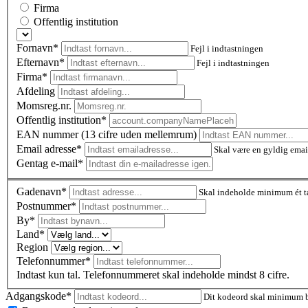
Firma
Offentlig institution
Fornavn*
Fejl i indtastningen
Efternavn*
Fejl i indtastningen
Firma*
Afdeling
Momsreg.nr.
Offentlig institution*
EAN nummer (13 cifre uden mellemrum)
Email adresse*
Skal være en gyldig emai
Gentag e-mail*
Gadenavn*
Skal indeholde minimum ét t
Postnummer
*
By*
Land*
Region
Telefonnummer*
Indtast kun tal. Telefonnummeret skal indeholde mindst 8 cifre.
Adgangskode*
Dit kodeord skal minimum be