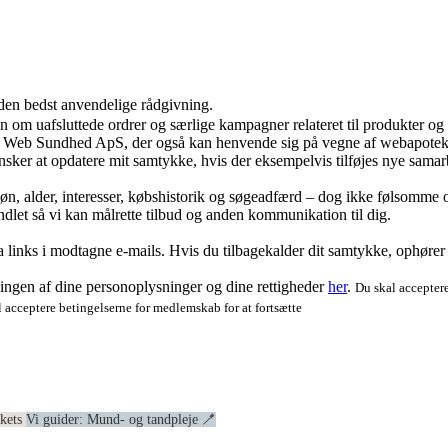
 den bedst anvendelige rådgivning.
ion om uafsluttede ordrer og særlige kampagner relateret til produkter o
ra Web Sundhed ApS, der også kan henvende sig på vegne af webapoteke
ker at opdatere mit samtykke, hvis der eksempelvis tilføjes nye samar
køn, alder, interesser, købshistorik og søgeadfærd – dog ikke følsomme o
dlet så vi kan målrette tilbud og anden kommunikation til dig.
via links i modtagne e-mails. Hvis du tilbagekalder dit samtykke, ophøre
ngen af dine personoplysninger og dine rettigheder
her
.
Du skal acceptere
 acceptere betingelserne for medlemskab for at fortsætte
ekets
Vi guider: Mund- og tandpleje 🪥