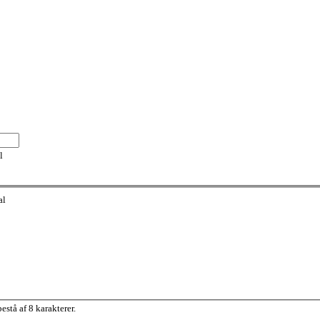
l
al
stå af 8 karakterer.