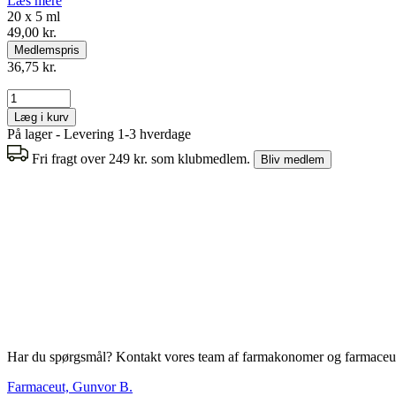
Læs mere
20 x 5 ml
49,00 kr.
Medlemspris
36,75 kr.
Læg i kurv
På lager - Levering 1-3 hverdage
Fri fragt over 249 kr. som klubmedlem.
Bliv medlem
Har du spørgsmål? Kontakt vores team af farmakonomer og farmaceut
Farmaceut, Gunvor B.