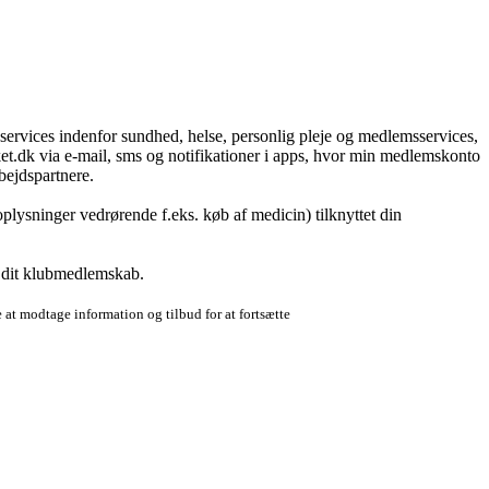
g services indenfor sundhed, helse, personlig pleje og medlemsservices,
t.dk via e-mail, sms og notifikationer i apps, hvor min medlemskonto
bejdspartnere.
plysninger vedrørende f.eks. køb af medicin) tilknyttet din
r dit klubmedlemskab.
 at modtage information og tilbud for at fortsætte