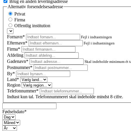
Brug en anden leveringsadresse
Alternativ forsendelsesadresse
Privat
Firma
Offentlig institution
Fornavn*
Fejl i indtastningen
Efternavn*
Fejl i indtastningen
Firma*
Afdeling
Gadenavn*
Skal indeholde minimum ét t
Postnummer
*
By*
Land*
Region
Telefonnummer*
Indtast kun tal. Telefonnummeret skal indeholde mindst 8 cifre.
Fødselsdato*