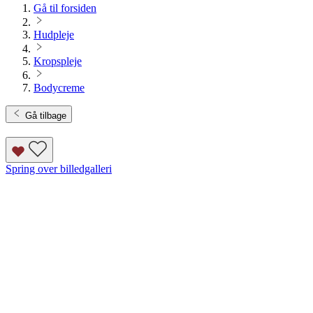
Gå til forsiden
Hudpleje
Kropspleje
Bodycreme
Gå tilbage
Spring over billedgalleri