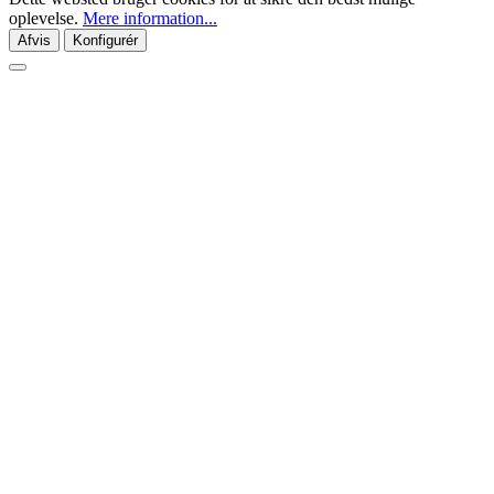
oplevelse.
Mere information...
Afvis
Konfigurér