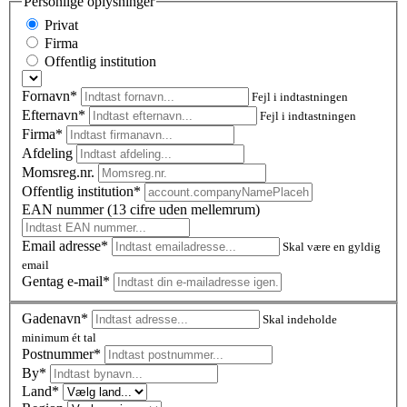
Personlige oplysninger
Privat
Firma
Offentlig institution
Fornavn*
Fejl i indtastningen
Efternavn*
Fejl i indtastningen
Firma*
Afdeling
Momsreg.nr.
Offentlig institution*
EAN nummer (13 cifre uden mellemrum)
Email adresse*
Skal være en gyldig
email
Gentag e-mail*
Gadenavn*
Skal indeholde
minimum ét tal
Postnummer
*
By*
Land*