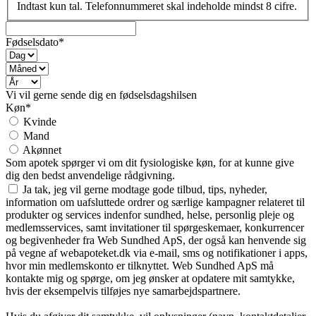
Indtast kun tal. Telefonnummeret skal indeholde mindst 8 cifre.
Fødselsdato*
Vi vil gerne sende dig en fødselsdagshilsen
Køn*
Kvinde
Mand
Akønnet
Som apotek spørger vi om dit fysiologiske køn, for at kunne give
dig den bedst anvendelige rådgivning.
Ja tak, jeg vil gerne modtage gode tilbud, tips, nyheder,
information om uafsluttede ordrer og særlige kampagner relateret til
produkter og services indenfor sundhed, helse, personlig pleje og
medlemsservices, samt invitationer til spørgeskemaer, konkurrencer
og begivenheder fra Web Sundhed ApS, der også kan henvende sig
på vegne af webapoteket.dk via e-mail, sms og notifikationer i apps,
hvor min medlemskonto er tilknyttet. Web Sundhed ApS må
kontakte mig og spørge, om jeg ønsker at opdatere mit samtykke,
hvis der eksempelvis tilføjes nye samarbejdspartnere.