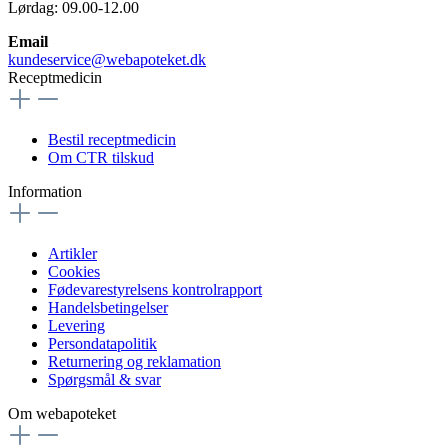
Lørdag: 09.00-12.00
Email
kundeservice@webapoteket.dk
Receptmedicin
Bestil receptmedicin
Om CTR tilskud
Information
Artikler
Cookies
Fødevarestyrelsens kontrolrapport
Handelsbetingelser
Levering
Persondatapolitik
Returnering og reklamation
Spørgsmål & svar
Om webapoteket