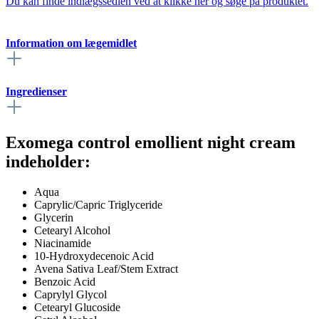
Du kan finde indlægssedlen ved at klikke her og søge på produktet.
Information om lægemidlet
Ingredienser
Exomega control emollient night cream
indeholder:
Aqua
Caprylic/Capric Triglyceride
Glycerin
Cetearyl Alcohol
Niacinamide
10-Hydroxydecenoic Acid
Avena Sativa Leaf/Stem Extract
Benzoic Acid
Caprylyl Glycol
Cetearyl Glucoside