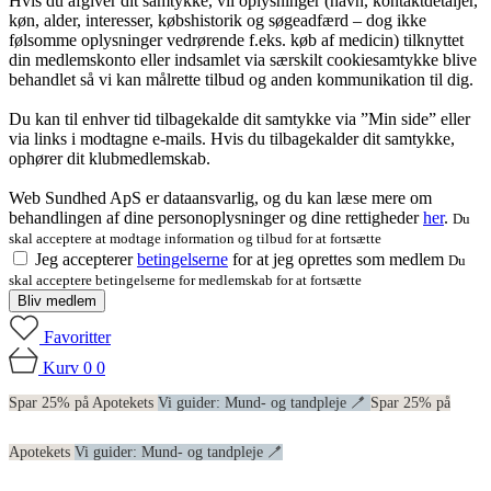
Hvis du afgiver dit samtykke, vil oplysninger (navn, kontaktdetaljer,
køn, alder, interesser, købshistorik og søgeadfærd – dog ikke
følsomme oplysninger vedrørende f.eks. køb af medicin) tilknyttet
din medlemskonto eller indsamlet via særskilt cookiesamtykke blive
behandlet så vi kan målrette tilbud og anden kommunikation til dig.
Du kan til enhver tid tilbagekalde dit samtykke via ”Min side” eller
via links i modtagne e-mails. Hvis du tilbagekalder dit samtykke,
ophører dit klubmedlemskab.
Web Sundhed ApS er dataansvarlig, og du kan læse mere om
behandlingen af dine personoplysninger og dine rettigheder
her
.
Du
skal acceptere at modtage information og tilbud for at fortsætte
Jeg accepterer
betingelserne
for at jeg oprettes som medlem
Du
skal acceptere betingelserne for medlemskab for at fortsætte
Bliv medlem
Favoritter
Kurv
0
0
Spar 25% på Apotekets
Vi guider: Mund- og tandpleje 🪥
Spar 25% på
Apotekets
Vi guider: Mund- og tandpleje 🪥