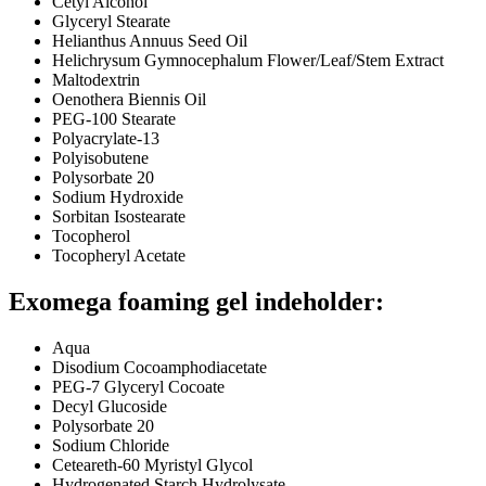
Cetyl Alcohol
Glyceryl Stearate
Helianthus Annuus Seed Oil
Helichrysum Gymnocephalum Flower/Leaf/Stem Extract
Maltodextrin
Oenothera Biennis Oil
PEG-100 Stearate
Polyacrylate-13
Polyisobutene
Polysorbate 20
Sodium Hydroxide
Sorbitan Isostearate
Tocopherol
Tocopheryl Acetate
Exomega foaming gel indeholder:
Aqua
Disodium Cocoamphodiacetate
PEG-7 Glyceryl Cocoate
Decyl Glucoside
Polysorbate 20
Sodium Chloride
Ceteareth-60 Myristyl Glycol
Hydrogenated Starch Hydrolysate