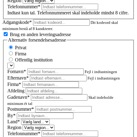
Region
Telefonnummer*
Indtast kun tal. Telefonnummeret skal indeholde mindst 8 cifre.
Adgangskode*
Dit kodeord skal
minimum bestå af 8 karakterer.
Brug en anden leveringsadresse
Alternativ forsendelsesadresse
Privat
Firma
Offentlig institution
Fornavn*
Fejl i indtastningen
Efternavn*
Fejl i indtastningen
Firma*
Afdeling
Gadenavn*
Skal indeholde
minimum ét tal
Postnummer
*
By*
Land*
Region
Telefonnummer*