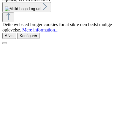
Log ud
Dette websted bruger cookies for at sikre den bedst mulige
oplevelse.
Mere information...
Afvis
Konfigurér