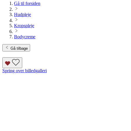
Gå til forsiden
Hudpleje
Kropspleje
Bodycreme
Gå tilbage
Spring over billedgalleri