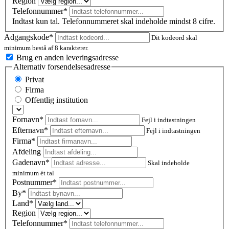
Region
Telefonnummer*
Indtast kun tal. Telefonnummeret skal indeholde mindst 8 cifre.
Adgangskode*
Dit kodeord skal
minimum bestå af 8 karakterer.
Brug en anden leveringsadresse
Alternativ forsendelsesadresse
Privat
Firma
Offentlig institution
Fornavn*
Fejl i indtastningen
Efternavn*
Fejl i indtastningen
Firma*
Afdeling
Gadenavn*
Skal indeholde
minimum ét tal
Postnummer
*
By*
Land*
Region
Telefonnummer*