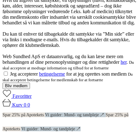
Hvis du afgiver dit samtykke, vil oplysninger (navn, kontaktdetaljer,
køn, alder, interesser, købshistorik og søgeadfærd – dog ikke
følsomme oplysninger vedrørende f.eks. køb af medicin) tilknyttet
din medlemskonto eller indsamlet via særskilt cookiesamtykke blive
behandlet så vi kan målrette tilbud og anden kommunikation til dig.
Du kan til enhver tid tilbagekalde dit samtykke via ”Min side” eller
via links i modtagne e-mails. Hvis du tilbagekalder dit samtykke,
ophører dit klubmedlemskab.
Web Sundhed ApS er dataansvarlig, og du kan læse mere om
behandlingen af dine personoplysninger og dine rettigheder
her
.
Du
skal acceptere at modtage information og tilbud for at fortsætte
Jeg accepterer
betingelserne
for at jeg oprettes som medlem
Du
skal acceptere betingelserne for medlemskab for at fortsætte
Bliv medlem
Favoritter
Kurv
0
0
Spar 25% på Apotekets
Vi guider: Mund- og tandpleje 🪥
Spar 25% på
Apotekets
Vi guider: Mund- og tandpleje 🪥