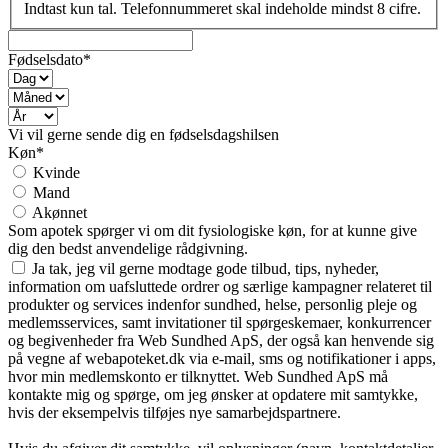
Indtast kun tal. Telefonnummeret skal indeholde mindst 8 cifre.
Fødselsdato*
Vi vil gerne sende dig en fødselsdagshilsen
Køn*
Kvinde
Mand
Akønnet
Som apotek spørger vi om dit fysiologiske køn, for at kunne give
dig den bedst anvendelige rådgivning.
Ja tak, jeg vil gerne modtage gode tilbud, tips, nyheder,
information om uafsluttede ordrer og særlige kampagner relateret til
produkter og services indenfor sundhed, helse, personlig pleje og
medlemsservices, samt invitationer til spørgeskemaer, konkurrencer
og begivenheder fra Web Sundhed ApS, der også kan henvende sig
på vegne af webapoteket.dk via e-mail, sms og notifikationer i apps,
hvor min medlemskonto er tilknyttet. Web Sundhed ApS må
kontakte mig og spørge, om jeg ønsker at opdatere mit samtykke,
hvis der eksempelvis tilføjes nye samarbejdspartnere.