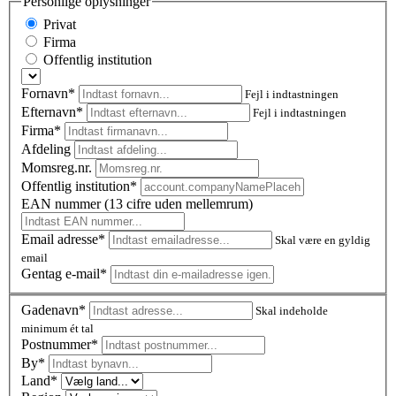
Personlige oplysninger
Privat
Firma
Offentlig institution
Fornavn*
Fejl i indtastningen
Efternavn*
Fejl i indtastningen
Firma*
Afdeling
Momsreg.nr.
Offentlig institution*
EAN nummer (13 cifre uden mellemrum)
Email adresse*
Skal være en gyldig
email
Gentag e-mail*
Gadenavn*
Skal indeholde
minimum ét tal
Postnummer
*
By*
Land*