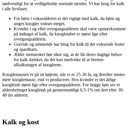
nødvendigt for at vedligeholde normale tænder. Vi har brug for kalk
i alle livsfaser.
For børn i voksealderen er det vigtigt med kalk, da børn og
unges knogler vokser meget.
Kvinder i og efter overgangsalderen skal være opmærksomme
på indtaget af kalk, da knogletabet er størst lige efter
overgangsalderen.
Gravide og ammende har brug for kalk til det voksende foster
og spædbarn.
Ældre mennesker bør sikre sig, at de får deres daglige behov
for kalk dækket, da det kan medvirke til at bremse
afkalkningen af knoglerne.
Knoglemassen er på sit højeste, når vi er 25-30 år, og derefter mistes
mere knoglemasse, end vi producerer. Hos kvinder er det årlige
knogletab størst lige efter overgangsalderen. For begge køn ses et
aldersbetinget knogletab på gennemsnitligt 0,5-1% om året efter 30-
40 års alderen.
Kalk og kost