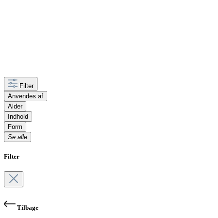
Filter
Anvendes af
Alder
Indhold
Form
Se alle
Filter
Tilbage