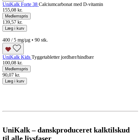
UniKalk Forte 38
Calciumcarbonat med D-vitamin
155,08 kr.
Medlemspris
139,57 kr.
Læg i kurv
400 / 5 mg/µg • 90 stk.
UniKalk Kids
Tyggetabletter jordbær/hindbær
100,08 kr.
Medlemspris
90,07 kr.
Læg i kurv
UniKalk – danskproduceret kalktilskud
til alle livsfaser