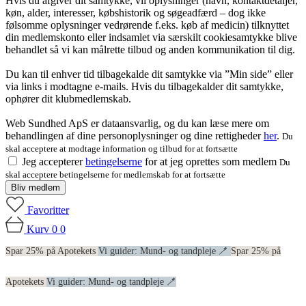
Hvis du afgiver dit samtykke, vil oplysninger (navn, kontaktdetaljer,
køn, alder, interesser, købshistorik og søgeadfærd – dog ikke
følsomme oplysninger vedrørende f.eks. køb af medicin) tilknyttet
din medlemskonto eller indsamlet via særskilt cookiesamtykke blive
behandlet så vi kan målrette tilbud og anden kommunikation til dig.
Du kan til enhver tid tilbagekalde dit samtykke via ”Min side” eller
via links i modtagne e-mails. Hvis du tilbagekalder dit samtykke,
ophører dit klubmedlemskab.
Web Sundhed ApS er dataansvarlig, og du kan læse mere om
behandlingen af dine personoplysninger og dine rettigheder
her
.
Du
skal acceptere at modtage information og tilbud for at fortsætte
Jeg accepterer
betingelserne
for at jeg oprettes som medlem
Du
skal acceptere betingelserne for medlemskab for at fortsætte
Bliv medlem
Favoritter
Kurv
0
0
Spar 25% på Apotekets
Vi guider: Mund- og tandpleje 🪥
Spar 25% på
Apotekets
Vi guider: Mund- og tandpleje 🪥