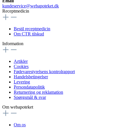
Email
kundeservice@webapoteket.dk
Receptmedicin
Bestil receptmedicin
Om CTR tilskud
Information
Artikler
Cookies
Fødevarestyrelsens kontrolrapport
Handelsbetingelser
Levering
Persondatapolitik
Returnering og reklamation
Spørgsmål & svar
Om webapoteket
Om os