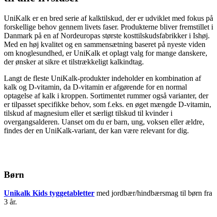
UniKalk er en bred serie af kalktilskud, der er udviklet med fokus på
forskellige behov gennem livets faser. Produkterne bliver fremstillet i
Danmark på en af Nordeuropas største kosttilskudsfabrikker i Ishøj.
Med en høj kvalitet og en sammensætning baseret på nyeste viden
om knoglesundhed, er UniKalk et oplagt valg for mange danskere,
der ønsker at sikre et tilstrækkeligt kalkindtag.
Langt de fleste UniKalk-produkter indeholder en kombination af
kalk og D-vitamin, da D-vitamin er afgørende for en normal
optagelse af kalk i kroppen. Sortimentet rummer også varianter, der
er tilpasset specifikke behov, som f.eks. en øget mængde D-vitamin,
tilskud af magnesium eller et særligt tilskud til kvinder i
overgangsalderen. Uanset om du er barn, ung, voksen eller ældre,
findes der en UniKalk-variant, der kan være relevant for dig.
Børn
Unikalk Kids tyggetabletter
med jordbær/hindbærsmag til børn fra
3 år.