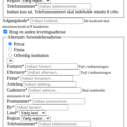
Region
Telefonnummer*
Indtast kun tal. Telefonnummeret skal indeholde mindst 8 cifre.
Adgangskode*
Dit kodeord skal
minimum bestå af 8 karakterer.
Brug en anden leveringsadresse
Alternativ forsendelsesadresse
Privat
Firma
Offentlig institution
Fornavn*
Fejl i indtastningen
Efternavn*
Fejl i indtastningen
Firma*
Afdeling
Gadenavn*
Skal indeholde
minimum ét tal
Postnummer
*
By*
Land*
Region
Telefonnummer*