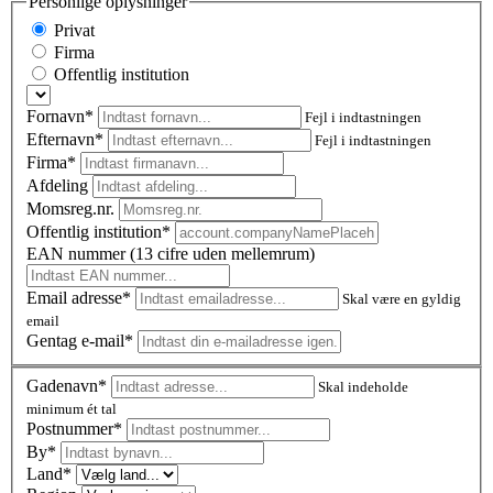
Personlige oplysninger
Privat
Firma
Offentlig institution
Fornavn*
Fejl i indtastningen
Efternavn*
Fejl i indtastningen
Firma*
Afdeling
Momsreg.nr.
Offentlig institution*
EAN nummer (13 cifre uden mellemrum)
Email adresse*
Skal være en gyldig
email
Gentag e-mail*
Gadenavn*
Skal indeholde
minimum ét tal
Postnummer
*
By*
Land*