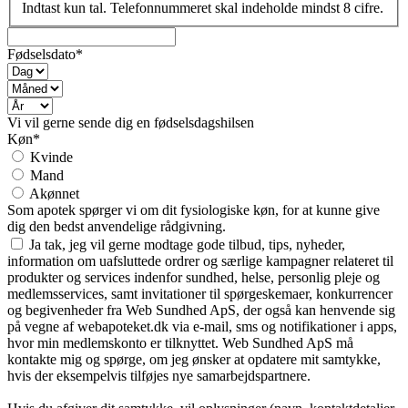
Indtast kun tal. Telefonnummeret skal indeholde mindst 8 cifre.
Fødselsdato*
Vi vil gerne sende dig en fødselsdagshilsen
Køn*
Kvinde
Mand
Akønnet
Som apotek spørger vi om dit fysiologiske køn, for at kunne give
dig den bedst anvendelige rådgivning.
Ja tak, jeg vil gerne modtage gode tilbud, tips, nyheder,
information om uafsluttede ordrer og særlige kampagner relateret til
produkter og services indenfor sundhed, helse, personlig pleje og
medlemsservices, samt invitationer til spørgeskemaer, konkurrencer
og begivenheder fra Web Sundhed ApS, der også kan henvende sig
på vegne af webapoteket.dk via e-mail, sms og notifikationer i apps,
hvor min medlemskonto er tilknyttet. Web Sundhed ApS må
kontakte mig og spørge, om jeg ønsker at opdatere mit samtykke,
hvis der eksempelvis tilføjes nye samarbejdspartnere.