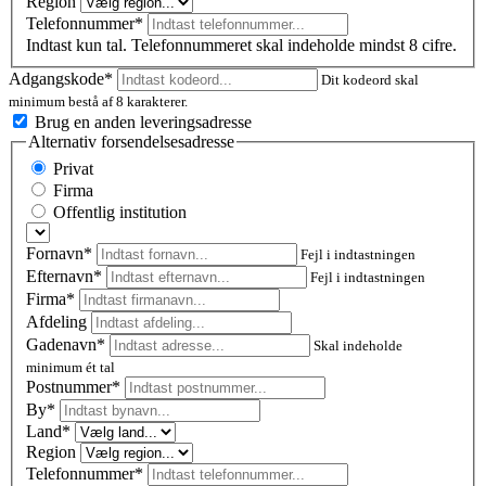
Region
Telefonnummer*
Indtast kun tal. Telefonnummeret skal indeholde mindst 8 cifre.
Adgangskode*
Dit kodeord skal
minimum bestå af 8 karakterer.
Brug en anden leveringsadresse
Alternativ forsendelsesadresse
Privat
Firma
Offentlig institution
Fornavn*
Fejl i indtastningen
Efternavn*
Fejl i indtastningen
Firma*
Afdeling
Gadenavn*
Skal indeholde
minimum ét tal
Postnummer
*
By*
Land*
Region
Telefonnummer*