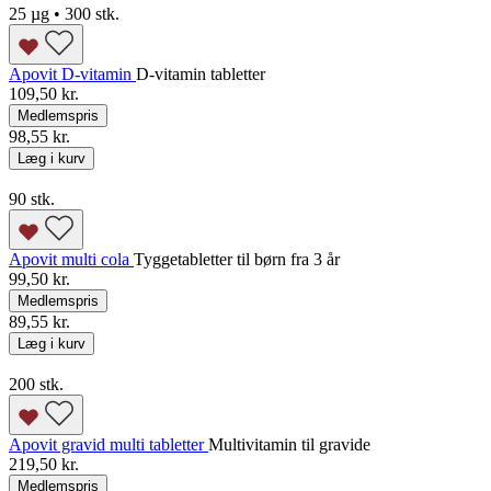
25 µg • 300 stk.
Apovit D-vitamin
D-vitamin tabletter
109,50 kr.
Medlemspris
98,55 kr.
Læg i kurv
90 stk.
Apovit multi cola
Tyggetabletter til børn fra 3 år
99,50 kr.
Medlemspris
89,55 kr.
Læg i kurv
200 stk.
Apovit gravid multi tabletter
Multivitamin til gravide
219,50 kr.
Medlemspris