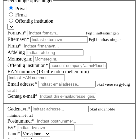
Personlige oplysninger
Privat
Firma
Offentlig institution
Fornavn*
Fejl i indtastningen
Efternavn*
Fejl i indtastningen
Firma*
Afdeling
Momsreg.nr.
Offentlig institution*
EAN nummer (13 cifre uden mellemrum)
Email adresse*
Skal være en gyldig
email
Gentag e-mail*
Gadenavn*
Skal indeholde
minimum ét tal
Postnummer
*
By*
Land*