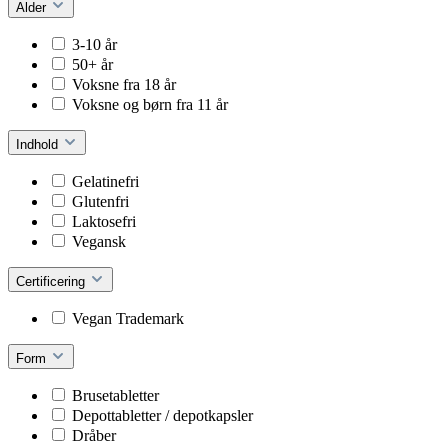
Alder
3-10 år
50+ år
Voksne fra 18 år
Voksne og børn fra 11 år
Indhold
Gelatinefri
Glutenfri
Laktosefri
Vegansk
Certificering
Vegan Trademark
Form
Brusetabletter
Depottabletter / depotkapsler
Dråber