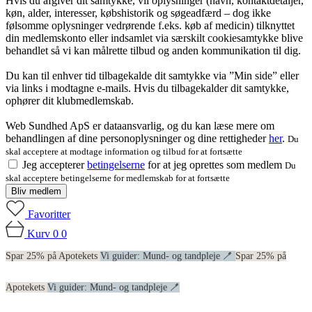
Hvis du afgiver dit samtykke, vil oplysninger (navn, kontaktdetaljer,
køn, alder, interesser, købshistorik og søgeadfærd – dog ikke
følsomme oplysninger vedrørende f.eks. køb af medicin) tilknyttet
din medlemskonto eller indsamlet via særskilt cookiesamtykke blive
behandlet så vi kan målrette tilbud og anden kommunikation til dig.
Du kan til enhver tid tilbagekalde dit samtykke via ”Min side” eller
via links i modtagne e-mails. Hvis du tilbagekalder dit samtykke,
ophører dit klubmedlemskab.
Web Sundhed ApS er dataansvarlig, og du kan læse mere om
behandlingen af dine personoplysninger og dine rettigheder
her
.
Du
skal acceptere at modtage information og tilbud for at fortsætte
Jeg accepterer
betingelserne
for at jeg oprettes som medlem
Du
skal acceptere betingelserne for medlemskab for at fortsætte
Bliv medlem
Favoritter
Kurv
0
0
Spar 25% på Apotekets
Vi guider: Mund- og tandpleje 🪥
Spar 25% på
Apotekets
Vi guider: Mund- og tandpleje 🪥