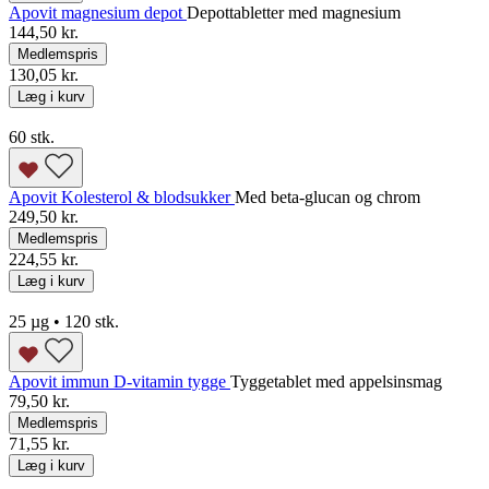
Apovit magnesium depot
Depottabletter med magnesium
144,50 kr.
Medlemspris
130,05 kr.
Læg i kurv
60 stk.
Apovit Kolesterol & blodsukker
Med beta-glucan og chrom
249,50 kr.
Medlemspris
224,55 kr.
Læg i kurv
25 µg • 120 stk.
Apovit immun D-vitamin tygge
Tyggetablet med appelsinsmag
79,50 kr.
Medlemspris
71,55 kr.
Læg i kurv