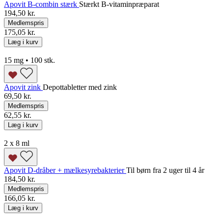
Apovit B-combin stærk
Stærkt B-vitaminpræparat
194,50 kr.
Medlemspris
175,05 kr.
Læg i kurv
15 mg • 100 stk.
Apovit zink
Depottabletter med zink
69,50 kr.
Medlemspris
62,55 kr.
Læg i kurv
2 x 8 ml
Apovit D-dråber + mælkesyrebakterier
Til børn fra 2 uger til 4 år
184,50 kr.
Medlemspris
166,05 kr.
Læg i kurv