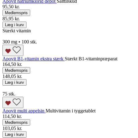
Apovit natriumklorid depot
Salttilskud
95,50 kr.
Medlemspris
85,95 kr.
Læg i kurv
Stærkt vitamin
300 mg • 100 stk.
Apovit B1-vitamin ekstra stærk
Stærkt B1-vitaminpræparat
164,50 kr.
Medlemspris
148,05 kr.
Læg i kurv
75 stk.
Apovit multi appelsin
Multivitamin i tyggetablet
114,50 kr.
Medlemspris
103,05 kr.
Læg i kurv