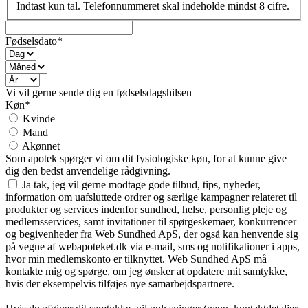
Indtast kun tal. Telefonnummeret skal indeholde mindst 8 cifre.
Fødselsdato*
Vi vil gerne sende dig en fødselsdagshilsen
Køn*
Kvinde
Mand
Akønnet
Som apotek spørger vi om dit fysiologiske køn, for at kunne give
dig den bedst anvendelige rådgivning.
Ja tak, jeg vil gerne modtage gode tilbud, tips, nyheder,
information om uafsluttede ordrer og særlige kampagner relateret til
produkter og services indenfor sundhed, helse, personlig pleje og
medlemsservices, samt invitationer til spørgeskemaer, konkurrencer
og begivenheder fra Web Sundhed ApS, der også kan henvende sig
på vegne af webapoteket.dk via e-mail, sms og notifikationer i apps,
hvor min medlemskonto er tilknyttet. Web Sundhed ApS må
kontakte mig og spørge, om jeg ønsker at opdatere mit samtykke,
hvis der eksempelvis tilføjes nye samarbejdspartnere.