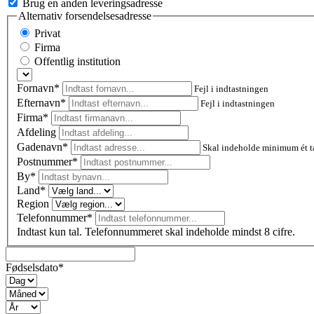
Brug en anden leveringsadresse
Alternativ forsendelsesadresse
Privat
Firma
Offentlig institution
Fornavn*
Fejl i indtastningen
Efternavn*
Fejl i indtastningen
Firma*
Afdeling
Gadenavn*
Skal indeholde minimum ét t
Postnummer
*
By*
Land*
Region
Telefonnummer*
Indtast kun tal. Telefonnummeret skal indeholde mindst 8 cifre.
Fødselsdato*