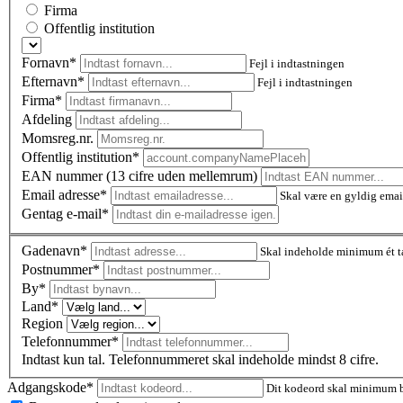
Firma
Offentlig institution
Fornavn*
Fejl i indtastningen
Efternavn*
Fejl i indtastningen
Firma*
Afdeling
Momsreg.nr.
Offentlig institution*
EAN nummer (13 cifre uden mellemrum)
Email adresse*
Skal være en gyldig emai
Gentag e-mail*
Gadenavn*
Skal indeholde minimum ét t
Postnummer
*
By*
Land*
Region
Telefonnummer*
Indtast kun tal. Telefonnummeret skal indeholde mindst 8 cifre.
Adgangskode*
Dit kodeord skal minimum be