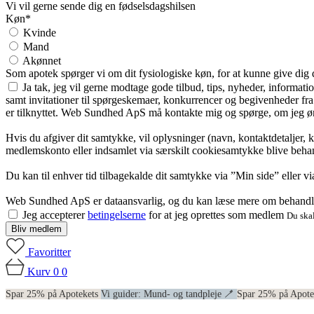
Vi vil gerne sende dig en fødselsdagshilsen
Køn*
Kvinde
Mand
Akønnet
Som apotek spørger vi om dit fysiologiske køn, for at kunne give dig
Ja tak, jeg vil gerne modtage gode tilbud, tips, nyheder, informat
samt invitationer til spørgeskemaer, konkurrencer og begivenheder f
er tilknyttet. Web Sundhed ApS må kontakte mig og spørge, om jeg øns
Hvis du afgiver dit samtykke, vil oplysninger (navn, kontaktdetaljer, 
medlemskonto eller indsamlet via særskilt cookiesamtykke blive behan
Du kan til enhver tid tilbagekalde dit samtykke via ”Min side” eller 
Web Sundhed ApS er dataansvarlig, og du kan læse mere om behandli
Jeg accepterer
betingelserne
for at jeg oprettes som medlem
Du skal
Bliv medlem
Favoritter
Kurv
0
0
Spar 25% på Apotekets
Vi guider: Mund- og tandpleje 🪥
Spar 25% på Apot