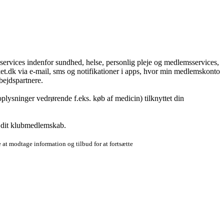
g services indenfor sundhed, helse, personlig pleje og medlemsservices,
t.dk via e-mail, sms og notifikationer i apps, hvor min medlemskonto
bejdspartnere.
plysninger vedrørende f.eks. køb af medicin) tilknyttet din
r dit klubmedlemskab.
 at modtage information og tilbud for at fortsætte