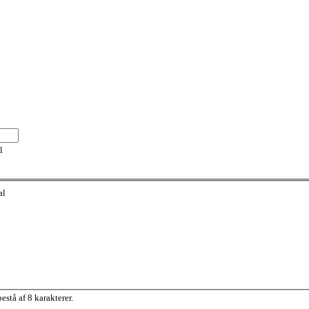
l
al
stå af 8 karakterer.