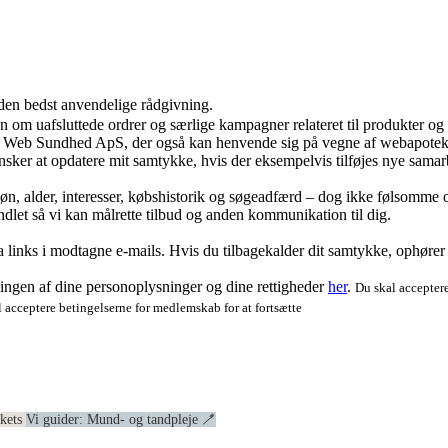
 den bedst anvendelige rådgivning.
ion om uafsluttede ordrer og særlige kampagner relateret til produkter o
ra Web Sundhed ApS, der også kan henvende sig på vegne af webapoteke
ker at opdatere mit samtykke, hvis der eksempelvis tilføjes nye samar
køn, alder, interesser, købshistorik og søgeadfærd – dog ikke følsomme o
dlet så vi kan målrette tilbud og anden kommunikation til dig.
via links i modtagne e-mails. Hvis du tilbagekalder dit samtykke, ophøre
ngen af dine personoplysninger og dine rettigheder
her
.
Du skal acceptere
 acceptere betingelserne for medlemskab for at fortsætte
ekets
Vi guider: Mund- og tandpleje 🪥